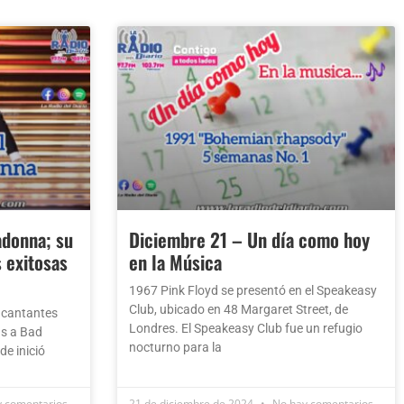
adonna; su
Diciembre 21 – Un día como hoy
s exitosas
en la Música
1967 Pink Floyd se presentó en el Speakeasy
Club, ubicado en 48 Margaret Street, de
os cantantes
Londres. El Speakeasy Club fue un refugio
ás a Bad
nocturno para la
de inició
 comentarios
21 de diciembre de 2024
No hay comentarios