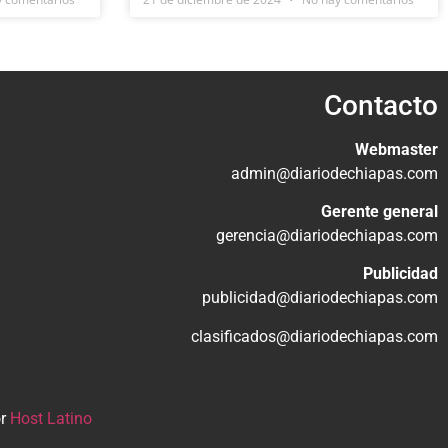
Contacto
Webmaster
admin@diariodechiapas.com
Gerente general
gerencia@diariodechiapas.com
Publicidad
publicidad@diariodechiapas.com
clasificados@diariodechiapas.com
or
Host Latino