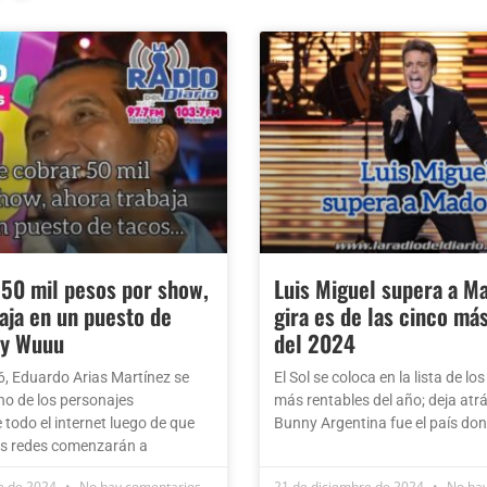
 50 mil pesos por show,
Luis Miguel supera a M
aja en un puesto de
gira es de las cinco má
dy Wuuu
del 2024
6, Eduardo Arias Martínez se
El Sol se coloca en la lista de l
no de los personajes
más rentables del año; deja atr
 todo el internet luego de que
Bunny Argentina fue el país don
as redes comenzarán a
e de 2024
No hay comentarios
21 de diciembre de 2024
No hay