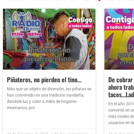
Piñateros, no pierden el tino…
De cobrar
ahora trab
Más que un objeto de diversión, las piñatas se
tacos…La
han convertido en una tradición navideña,
dándole luz y color a miles de hogares
En el año 201
mexicanos, por
convirtió en u
más virales de
usuarios en l
21 de diciembre de 2024
No hay comentarios
21 de diciembr