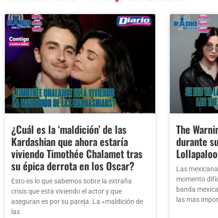
¿Cuál es la ‘maldición’ de las
The Warnin
Kardashian que ahora estaría
durante s
viviendo Timothée Chalamet tras
Lollapaloo
su épica derrota en los Oscar?
Las mexicanas
momento difíc
Esto es lo que sabemos sobre la extraña
banda mexican
crisis que está viviendo el actor y que
las más impor
aseguran es por su pareja. La «maldición de
las