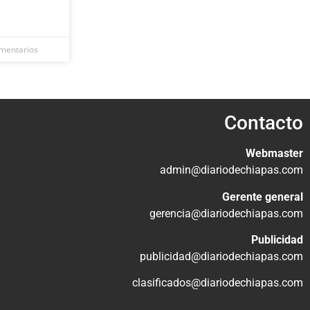
mentarios
Contacto
Webmaster
admin@diariodechiapas.com
Gerente general
gerencia@diariodechiapas.com
Publicidad
publicidad@diariodechiapas.com
clasificados@diariodechiapas.com