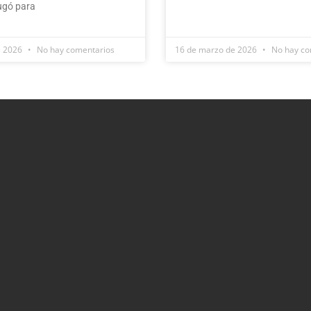
ugó para
e 2026
No hay comentarios
16 de marzo de 2026
No hay co