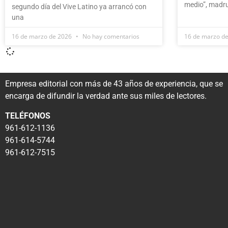
medio”, madr
segundo día del Vive Latino ya arrancó con
una
16 de marzo de 2026
No hay comentarios
16 de marzo d
Empresa editorial con más de 43 años de experiencia, que se
encarga de difundir la verdad ante sus miles de lectores.
TELÉFONOS
961-612-1136
961-614-5744
961-612-7515