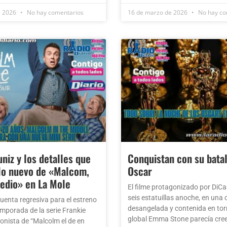
e 2026
No hay comentarios
16 de marzo de 2026
No hay co
niz y los detalles que
Conquistan con su batal
 lo nuevo de «Malcom,
Oscar
medio» en La Mole
El filme protagonizado por DiCa
seis estatuillas anoche, en una
uenta regresiva para el estreno
desangelada y contenida en tor
emporada de la serie Frankie
global Emma Stone parecía cre
onista de “Malcolm el de en