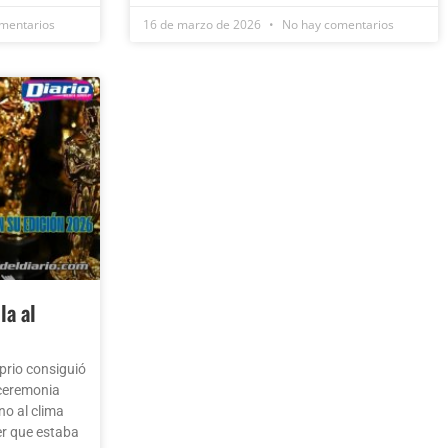
mentarios
16 de marzo de 2026
No hay comentarios
la al
prio consiguió
 ceremonia
no al clima
er que estaba