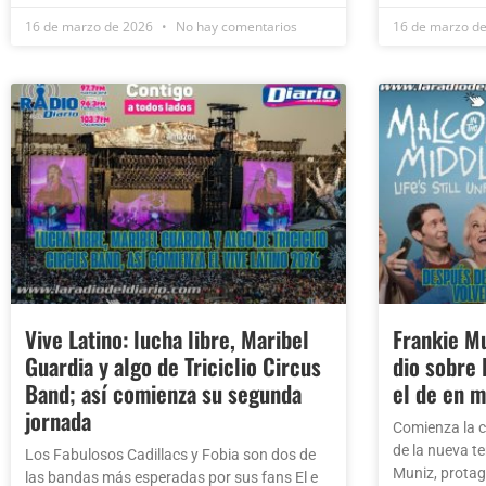
16 de marzo de 2026
No hay comentarios
16 de marzo d
Vive Latino: lucha libre, Maribel
Frankie Mu
Guardia y algo de Triciclio Circus
dio sobre
Band; así comienza su segunda
el de en 
jornada
Comienza la c
de la nueva t
Los Fabulosos Cadillacs y Fobia son dos de
Muniz, protag
las bandas más esperadas por sus fans El e