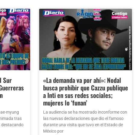
l Sur
«La demanda va por ahí»: Nodal
 Guerreras
busca prohibir que Cazzu publique
an
a Inti en sus redes sociales;
mujeres lo ‘funan’
 Jae-myung
La audiencia se ha mostrado inconforme con
 animada tras
las nuevas declaraciones que dio el famoso
, destacando
durante una visita que tuvo en el Estado de
México por