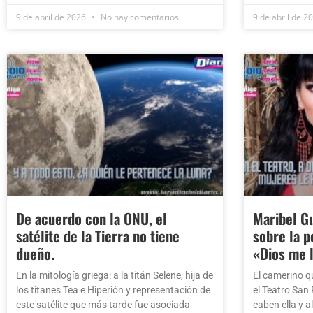
9 de abril de 2026
No hay comentarios
9 de abril de 2
De acuerdo con la ONU, el
Maribel Gu
satélite de la Tierra no tiene
sobre la pé
dueño.
«Dios me 
En la mitología griega: a la titán Selene, hija de
El camerino q
los titanes Tea e Hiperión y representación de
el Teatro San
este satélite que más tarde fue asociada
caben ella y a