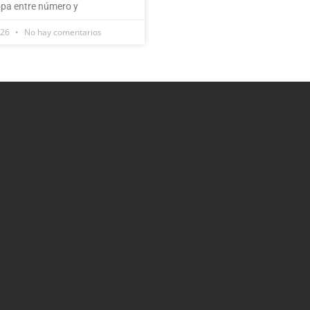
pa entre número y
026
No hay comentarios