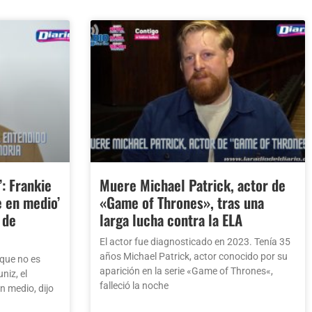
’: Frankie
Muere Michael Patrick, actor de
e en medio’
«Game of Thrones», tras una
 de
larga lucha contra la ELA
El actor fue diagnosticado en 2023. Tenía 35
años Michael Patrick, actor conocido por su
que no es
aparición en la serie «Game of Thrones«,
niz, el
falleció la noche
n medio, dijo