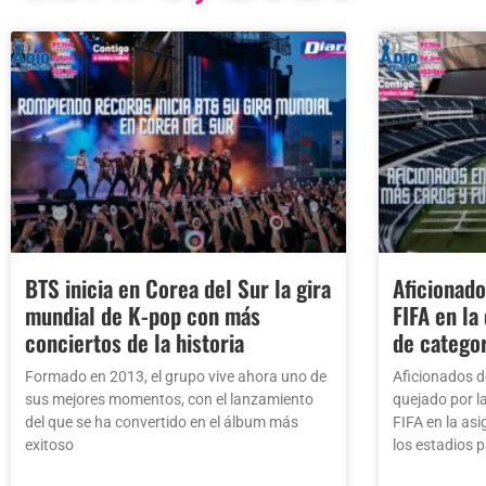
BTS inicia en Corea del Sur la gira
Aficionado
mundial de K-pop con más
FIFA en la
conciertos de la historia
de catego
Formado en 2013, el grupo vive ahora uno de
Aficionados d
sus mejores momentos, con el lanzamiento
quejado por la
del que se ha convertido en el álbum más
FIFA en la as
exitoso
los estadios 