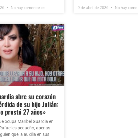
026
No hay comentarios
9 de abril de 2026
No hay comen
ardia abre su corazón
rdida de su hijo Julián:
lo prestó 27 años»
ue ocupa Maribel Guardia en
 Rafael es pequeño, apenas
lguien que la auxilia en sus