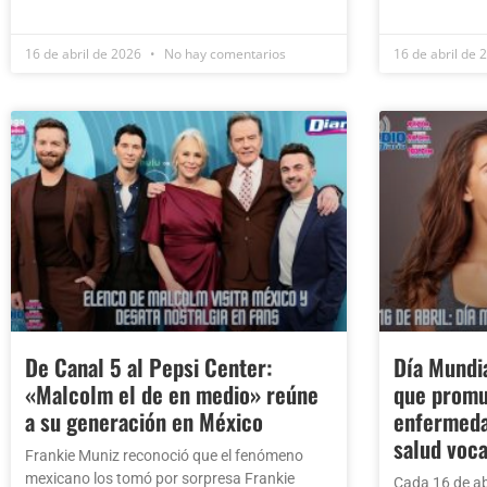
16 de abril de 2026
No hay comentarios
16 de abril de
De Canal 5 al Pepsi Center:
Día Mundia
«Malcolm el de en medio» reúne
que promu
a su generación en México
enfermedad
salud voca
Frankie Muniz reconoció que el fenómeno
mexicano los tomó por sorpresa Frankie
Cada 16 de ab