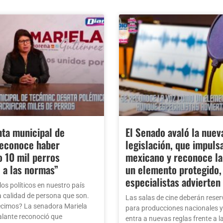
ta municipal de
El Senado avaló la nuev
econoce haber
legislación, que impulsa
o 10 mil perros
mexicano y reconoce l
 a las normas”
un elemento protegido,
especialistas advierten
os políticos en nuestro país
 calidad de persona que son.
Las salas de cine deberán reser
ecimos? La senadora Mariela
para producciones nacionales y 
alante reconoció que
entra a nuevas reglas frente a la