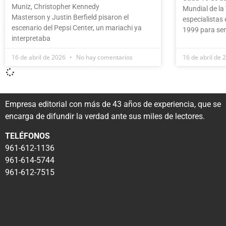
Muniz, Christopher Kennedy
Mundial de la
Masterson y Justin Berfield pisaron el
especialistas 
escenario del Pepsi Center, un mariachi ya
1999 para sens
interpretaba
16 de abril de 2026
No hay comentarios
16 de abril de
Empresa editorial con más de 43 años de experiencia, que se
encarga de difundir la verdad ante sus miles de lectores.
TELÉFONOS
961-612-1136
961-614-5744
961-612-7515