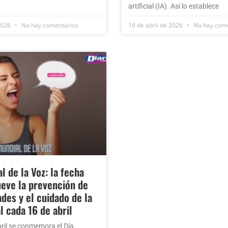
artificial (IA). Así lo establece
 2026
No hay comentarios
16 de abril de 2026
No hay come
l de la Voz: la fecha
eve la prevención de
es y el cuidado de la
l cada 16 de abril
ril se conmemora el Día