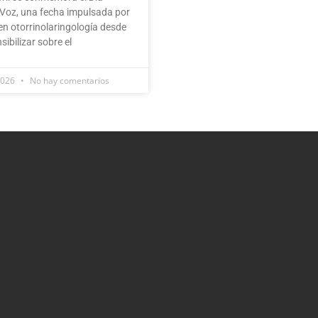
 Voz, una fecha impulsada por
en otorrinolaringología desde
ibilizar sobre el
 2026
No hay comentarios