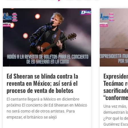
Ed Sheeran se blinda contra la
Expresiden
reventa en México; así será el
Tecámac r
proceso de venta de boletos
sacrificad
“conforme
El cantante llegará a México en diciembre
próximo El concierto de Ed Sheeran en México
Una vez más, l
no será como el de otros artistas. Para
demuestran la
empezar, el británico se alejó
¿Por qué lo d
Gutiérrez Esc