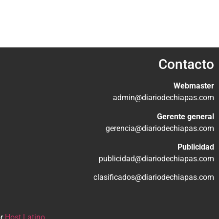
Contacto
Webmaster
admin@diariodechiapas.com
Gerente general
gerencia@diariodechiapas.com
Publicidad
publicidad@diariodechiapas.com
clasificados@diariodechiapas.com
or
Host Latino