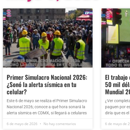
Primer Simulacro Nacional 2026:
El trabajo
¿Sonó la alerta sísmica en tu
50 mil dól
celular?
Mundial 2
Este 6 de mayo se realiza el Primer Simulacro
¿Ver completa
Nacional 2026; conoce a qué hora sonará la
paguen por eso
alerta sísmica en CDMX, si llegará a celulares
diría que es el
6 de mayo de 2026
No hay comentarios
6 de mayo de 