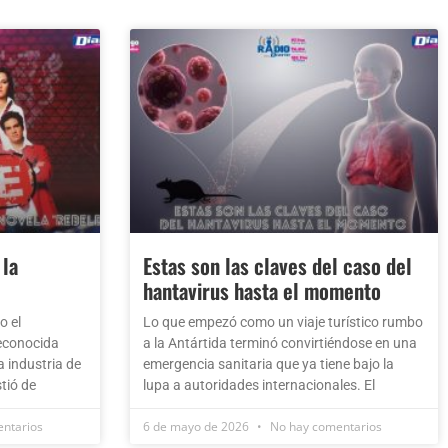
 la
Estas son las claves del caso del
hantavirus hasta el momento
o el
Lo que empezó como un viaje turístico rumbo
reconocida
a la Antártida terminó convirtiéndose en una
a industria de
emergencia sanitaria que ya tiene bajo la
stió de
lupa a autoridades internacionales. El
ntarios
6 de mayo de 2026
No hay comentarios