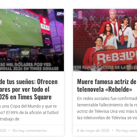
 de tus sueños: Ofrecen
Muere famosa actriz de
ares por ver todo el
telenovela «Rebelde»
026 en Times Square
En redes sociales fue confirmad
lamentable fallecimiento de la 
 una Copa del Mundo y que te
actriz de Televisa Una vez más l
? El 99% de la afición al futbol
las telenovelas de Televisa se vi
 trabajo de
2026
No hay comentarios
6 de mayo de 2026
No hay come