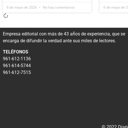
6 de mayo de 2026
No hay comentarios
6 de mayo de 
Empresa editorial con más de 43 años de experiencia, que se
encarga de difundir la verdad ante sus miles de lectores.
TELÉFONOS
961-612-1136
961-614-5744
961-612-7515
© 2022 Diari