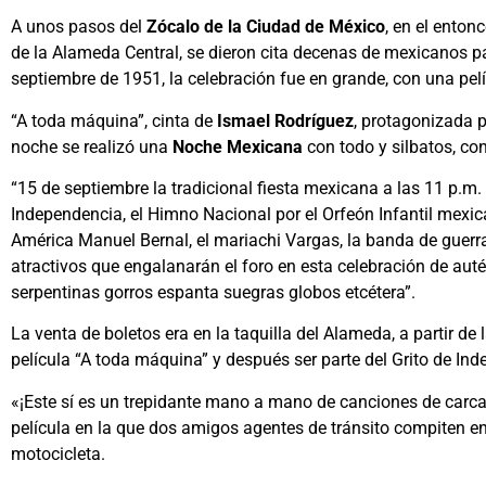
A unos pasos del
Zócalo de la Ciudad de México
, en el enton
de la Alameda Central, se dieron cita decenas de mexicanos pa
septiembre de 1951, la celebración fue en grande, con una pel
“A toda máquina”, cinta de
Ismael Rodríguez
, protagonizada p
noche se realizó una
Noche Mexicana
con todo y silbatos, con
“15 de septiembre la tradicional fiesta mexicana a las 11 p.m. 
Independencia, el Himno Nacional por el Orfeón Infantil mexi
América Manuel Bernal, el mariachi Vargas, la banda de guerra
atractivos que engalanarán el foro en esta celebración de auté
serpentinas gorros espanta suegras globos etcétera”.
La venta de boletos era en la taquilla del Alameda, a partir de la
película “A toda máquina” y después ser parte del Grito de In
«¡Este sí es un trepidante mano a mano de canciones de carca
película en la que dos amigos agentes de tránsito compiten e
motocicleta.