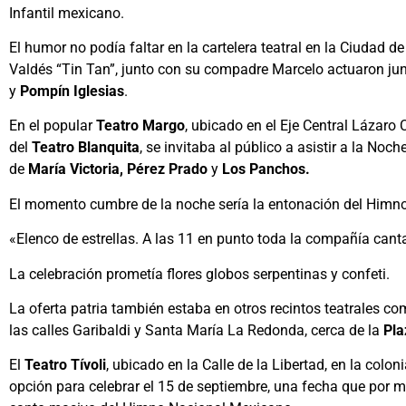
Infantil mexicano.
El humor no podía faltar en la cartelera teatral en la Ciudad
Valdés “Tin Tan”, junto con su compadre Marcelo actuaron jun
y
Pompín Iglesias
.
En el popular
Teatro Margo
, ubicado en el Eje Central Lázaro
del
Teatro Blanquita
, se invitaba al público a asistir a la Noc
de
María Victoria, Pérez Prado
y
Los Panchos.
El momento cumbre de la noche sería la entonación del Himn
«Elenco de estrellas. A las 11 en punto toda la compañía cant
La celebración prometía flores globos serpentinas y confeti.
La oferta patria también estaba en otros recintos teatrales co
las calles Garibaldi y Santa María La Redonda, cerca de la
Pla
El
Teatro Tívoli
, ubicado en la Calle de la Libertad, en la colo
opción para celebrar el 15 de septiembre, una fecha que por m