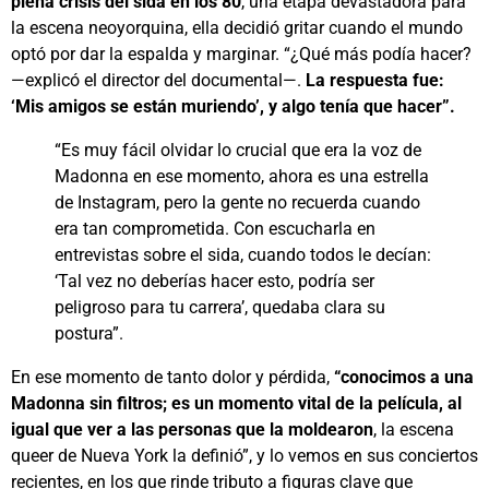
plena crisis del sida en los 80
, una etapa devastadora para
la escena neoyorquina, ella decidió gritar cuando el mundo
optó por dar la espalda y marginar. “¿Qué más podía hacer?
—explicó el director del documental—.
La respuesta fue:
‘Mis amigos se están muriendo’, y algo tenía que hacer”.
“Es muy fácil olvidar lo crucial que era la voz de
Madonna en ese momento, ahora es una estrella
de Instagram, pero la gente no recuerda cuando
era tan comprometida. Con escucharla en
entrevistas sobre el sida, cuando todos le decían:
‘Tal vez no deberías hacer esto, podría ser
peligroso para tu carrera’, quedaba clara su
postura”.
En ese momento de tanto dolor y pérdida,
“conocimos a una
Madonna sin filtros; es un momento vital de la película, al
igual que ver a las personas que la moldearon
, la escena
queer de Nueva York la definió”, y lo vemos en sus conciertos
recientes, en los que rinde tributo a figuras clave que