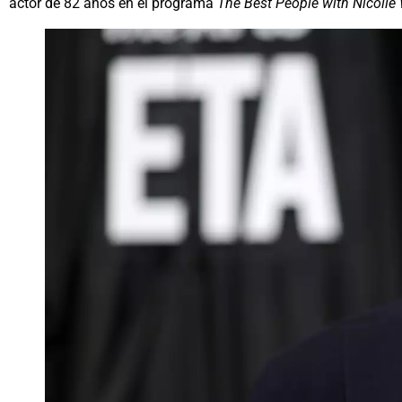
actor de 82 años en el programa
The Best People with Nicolle 