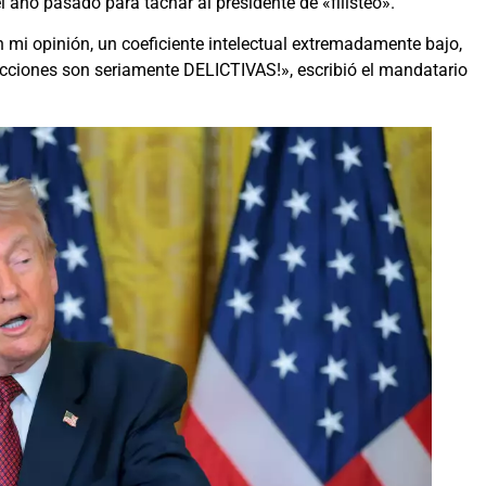
l año pasado para tachar al presidente de «filisteo».
n mi opinión, un coeficiente intelectual extremadamente bajo,
 acciones son seriamente DELICTIVAS!», escribió el mandatario