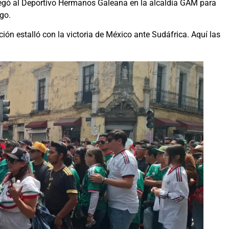
legó al Deportivo Hermanos Galeana en la alcaldía GAM para
go.
ión estalló con la victoria de México ante Sudáfrica. Aquí las