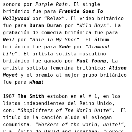
sonora por 
Purple Rain
. El single 
británico fue para 
Frankie Goes To 
Hollywood
 por “Relax”. El video británico 
fue para 
Duran Duran
 por “
Wild Boys
”. La 
grabación de comedia británica fue para 
Neil
 por “
Hole In My Shoe
”. El álbum 
británico fue para 
Sade 
por “
Diamond 
Life
”. El artista solista masculino 
británico fue ganado por 
Paul Young
, La 
artista solista femenina británica: 
Alison 
Moyet
 y el premio al mejor grupo británico 
fue para 
Wham!
1987 
The Smith
 estaban en el # 1, en las 
listas independientes del Reino Unido, 
con: “
Shoplifters of The World Unite
”.  El 
título de la canción alude al eslogan 
comunista: “
Workers of the world, unite!”, 
y al éxito de 
David and Jonathan: “Lovers 