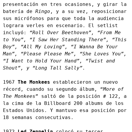
presentación en tres ocasiones, y girar la 
batería de 
Ringo
, y a su vez, reposicionar 
sus micrófonos para que toda la audiencia 
lograra verles en escenario. El setlist 
incluyó: 
“Roll Over Beethoven”, “From Me 
to You”, “I Saw Her Standing There”, “This 
Boy”, “All My Loving”, “I Wanna Be Your 
Man”, “Please Please Me”, “She Loves You”, 
“I Want to Hold Your Hand”, “Twist and 
Shout”, y “Long Tall Sally”.
1967 
The Monkees
 establecieron un nuevo 
récord, cuando su segundo álbum, “
More of 
The Monkees
” saltó de la posición # 122, a 
la cima de la Billboard 200 albums de los 
Estados Unidos. Y mantuvo esa posición por 
18 semanas consecutivas.
1972 
Led Zeppelin
 colocó su tercer 