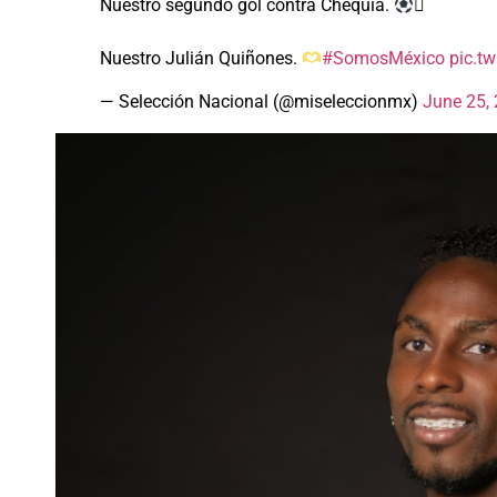
Nuestro segundo gol contra Chequia.

Nuestro Julián Quiñones.
#SomosMéxico
pic.t
— Selección Nacional (@miseleccionmx)
June 25,