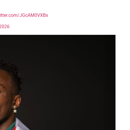
witter.com/JGcAM0VXBx
 2026