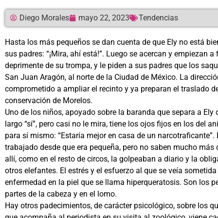
Diego Morales
mayo 22, 2023
Tendencias
Hasta los más pequeños se dan cuenta de que Ely no está bien. 
sus padres: “¡Mira, ahí está!”. Luego se acercan y empiezan a f
deprimente de su trompa, y le piden a sus padres que los saquen
San Juan Aragón, al norte de la Ciudad de México. La dirección 
comprometido a ampliar el recinto y ya preparan el traslado de
conservación de Morelos.
Uno de los niños, apoyado sobre la baranda que separa a Ely de 
largo “sí”, pero casi no le mira, tiene los ojos fijos en los del 
para sí mismo: “Estaría mejor en casa de un narcotraficante”. 
trabajado desde que era pequeña, pero no saben mucho más de
allí, como en el resto de circos, la golpeaban a diario y la ob
otros elefantes. El estrés y el esfuerzo al que se veía sometida
enfermedad en la piel que se llama hiperqueratosis. Son los 
partes de la cabeza y en el lomo.
Hay otros padecimientos, de carácter psicológico, sobre los qu
que acompaña al periodista en su visita al zoológico, viene 