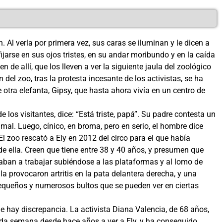
Al verla por primera vez, sus caras se iluminan y le dicen a
ijarse en sus ojos tristes, en su andar moribundo y en la caída
 de allí, que los lleven a ver la siguiente jaula del zoológico
del zoo, tras la protesta incesante de los activistas, se ha
 otra elefanta, Gipsy, que hasta ahora vivía en un centro de
los visitantes, dice: “Está triste, papá”. Su padre contesta un
animal. Luego, cínico, en broma, pero en serio, el hombre dice
El zoo rescató a Ely en 2012 del circo para el que había
 ella. Creen que tiene entre 38 y 40 años, y presumen que
ligaban a trabajar subiéndose a las plataformas y al lomo de
 la provocaron artritis en la pata delantera derecha, y una
pequeños y numerosos bultos que se pueden ver en ciertas
e hay discrepancia. La activista Diana Valencia, de 68 años,
cada semana desde hace años a ver a Ely, y ha conseguido