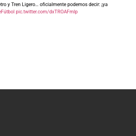
tro y Tren Ligero… oficialmente podemos decir: ¡ya
Fútbol
pic.twitter.com/dxTROAFmlp