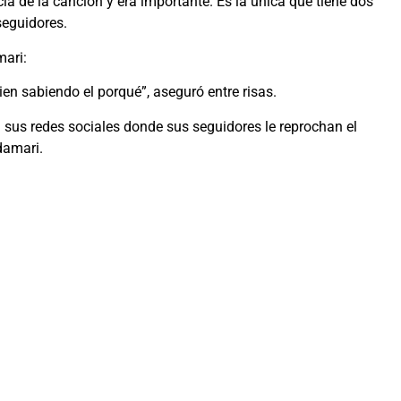
cla de la canción y era importante. Es la única que tiene dos
seguidores.
mari:
en sabiendo el porqué”, aseguró entre risas.
 sus redes sociales donde sus seguidores le reprochan el
damari.