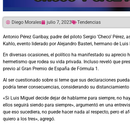
Diego Morales
julio 7, 2023
Tendencias
Antonio Pérez Garibay, padre del piloto Sergio ‘Checo’ Pérez, a
Kahlo, evento liderado por Alejandro Basteri, hermano de Luis
En diversas ocasiones, el político ha manifestado su aprecio hac
hermetismo que rodea su vida privada. Incluso reveló que pre
previo al Gran Premio de España de Fórmula 1.
Al ser cuestionado sobre si teme que sus declaraciones puedan
podría tener consecuencias, considerando su distanciamiento
«Si Luis Miguel decide dejar de hablarme para siempre, no hay
ellos seguirá siendo para siempre», argumentó en una entrevi
que eso sucediera, no puede hacer nada al respecto, pero el a
quiero a los tres», agregó.