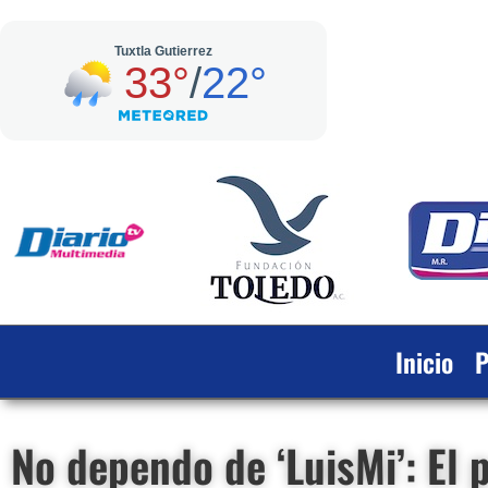
Inicio
P
No dependo de ‘LuisMi’: El 