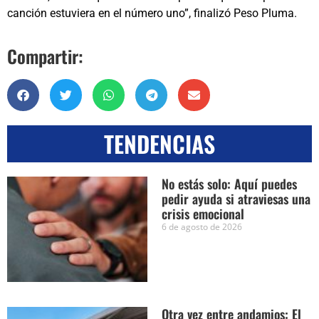
canción estuviera en el número uno”, finalizó Peso Pluma.
Compartir:
TENDENCIAS
No estás solo: Aquí puedes
pedir ayuda si atraviesas una
crisis emocional
6 de agosto de 2026
Otra vez entre andamios: El