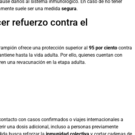
 cause daños al sistema inmunológico. En caso de no tener
vamente suele ser una medida
segura
.
er refuerzo contra el
rampión ofrece una protección superior al
95 por ciento
contra
antiene hasta la vida adulta. Por ello, quienes cuentan con
ren una revacunación en la etapa adulta.
 contacto con casos confirmados o viajes internacionales a
ir una dosis adicional, incluso a personas previamente
ida busca reforzar la
inmunidad colectiva
y cortar cadenas de