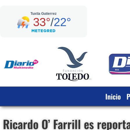
Inicio
P
Ricardo O’ Farrill es repo