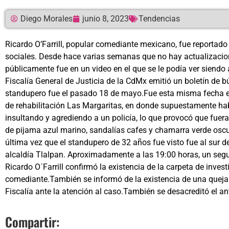
Diego Morales
junio 8, 2023
Tendencias
Ricardo O’Farrill, popular comediante mexicano, fue reportad
sociales. Desde hace varias semanas que no hay actualizaciones
públicamente fue en un video en el que se le podía ver siendo
Fiscalía General de Justicia de la CdMx emitió un boletín de b
standupero fue el pasado 18 de mayo.Fue esta misma fecha en 
de rehabilitación Las Margaritas, en donde supuestamente habí
insultando y agrediendo a un policía, lo que provocó que fuera
de pijama azul marino, sandalías cafes y chamarra verde oscu
última vez que el standupero de 32 años fue visto fue al sur de
alcaldía Tlalpan. Aproximadamente a las 19:00 horas, un se
Ricardo O´Farrill confirmó la existencia de la carpeta de inves
comediante.También se informó de la existencia de una queja
Fiscalía ante la atención al caso.También se desacreditó el ant
Compartir: