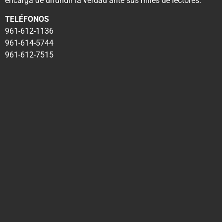
encarga de difundir la verdad ante sus miles de lectores.
TELÉFONOS
961-612-1136
961-614-5744
961-612-7515