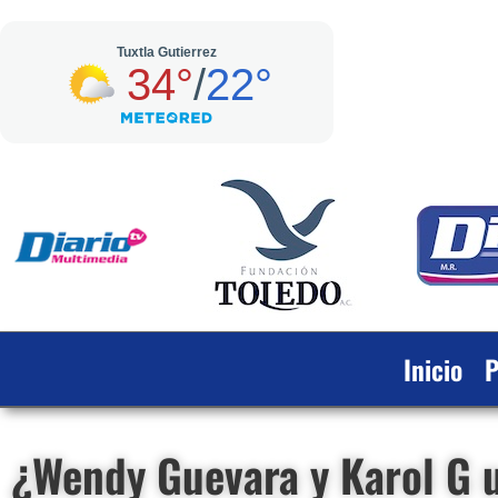
Inicio
P
¿Wendy Guevara y Karol G u