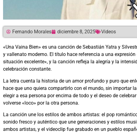
Fernando Morales
diciembre 8, 2025
Videos
«Una Vaina Bien» es una canción de Sebastián Yatra y Silves
y vallenato moderno. El título hace referencia a una expresi
situación excelente», y la canción refleja la alegría y la inte
celebración constante.
La letra cuenta la historia de un amor profundo y puro que en
hace que uno quiera compartirlo con el mundo, sin importar l
elegir a esa persona por encima de todo y el deseo de celebra
volverse «loco» por la otra persona.
La canción une los estilos de ambos artistas: el pop romántic
sonido fresco y auténtico que une generaciones y estilos mus
ambos artistas, y el videoclip fue grabado en un pueblo español