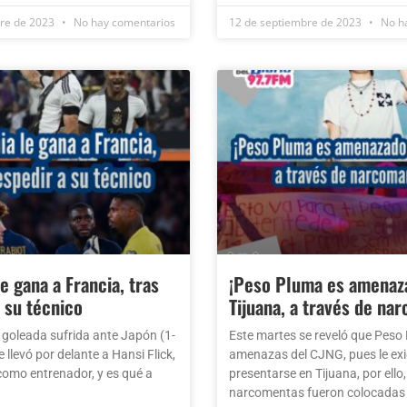
bre de 2023
No hay comentarios
12 de septiembre de 2023
No ha
e gana a Francia, tras
¡Peso Pluma es amenaz
 su técnico
Tijuana, a través de na
 goleada sufrida ante Japón (1-
Este martes se reveló que Peso 
 llevó por delante a Hansi Flick,
amenazas del CJNG, pues le exi
 como entrenador, y es qué a
presentarse en Tijuana, por ello,
narcomentas fueron colocadas