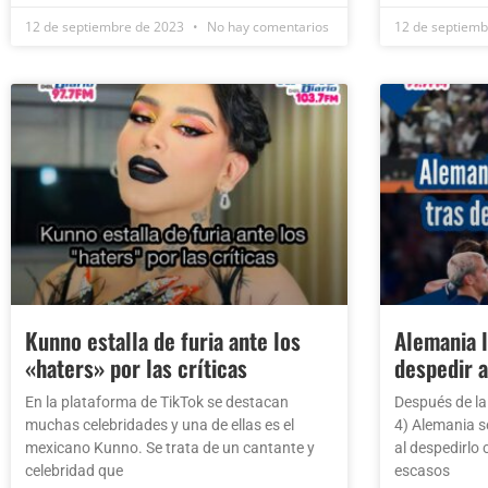
12 de septiembre de 2023
No hay comentarios
12 de septiem
Kunno estalla de furia ante los
Alemania l
«haters» por las críticas
despedir a
En la plataforma de TikTok se destacan
Después de la
muchas celebridades y una de ellas es el
4) Alemania se
mexicano Kunno. Se trata de un cantante y
al despedirlo
celebridad que
escasos