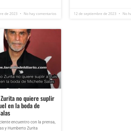
bre de 2023
No hay comentarios
12 de septiembre de 2023
No ha
urita no quiere suplir
uel en la boda de
alas
ciente encuentro con la prensa,
as y Humberto Zurita