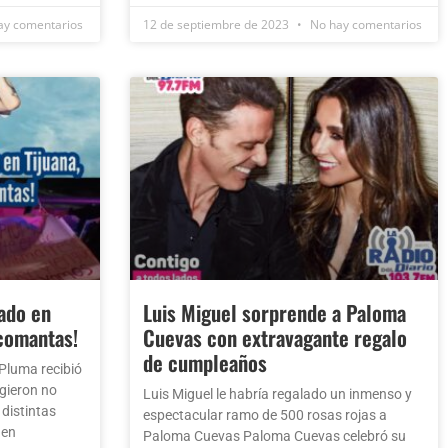
y comentarios
12 de septiembre de 2023
No hay comentarios
ado en
Luis Miguel sorprende a Paloma
rcomantas!
Cuevas con extravagante regalo
de cumpleaños
Pluma recibió
gieron no
Luis Miguel le habría regalado un inmenso y
 distintas
espectacular ramo de 500 rosas rojas a
 en
Paloma Cuevas Paloma Cuevas celebró su