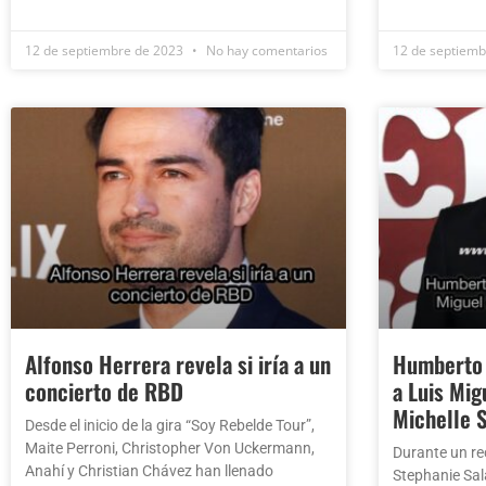
12 de septiembre de 2023
No hay comentarios
12 de septiem
Alfonso Herrera revela si iría a un
Humberto Z
concierto de RBD
a Luis Mig
Michelle S
Desde el inicio de la gira “Soy Rebelde Tour”,
Maite Perroni, Christopher Von Uckermann,
Durante un re
Anahí y Christian Chávez han llenado
Stephanie Sal