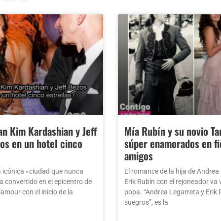
n Kim Kardashian y Jeff
Mía Rubín y su novio Ta
os en un hotel cinco
súper enamorados en fi
?
amigos
a icónica «ciudad que nunca
El romance de la hija de Andrea
a convertido en el epicentro de
Erik Rubín con el rejoneador va 
lamour con el inicio de la
popa. “Andrea Legarreta y Erik 
suegros”, es la