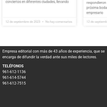
conciertos en diferentes ciudades, llevando
respondieron 
próxima boda 
empresario
12 de septiembre de 2023
No hay comentarios
12 de septiem
Empresa editorial con más de 43 años de experiencia, que se
encarga de difundir la verdad ante sus miles de lectores.
TELÉFONOS
961-612-1136
961-614-5744
961-612-7515